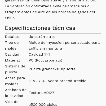
garantizan un desmolde suave y sin deformación.
La ventilación optimizada evita quemaduras o
atrapamientos de aire en los bordes delgados del
anillo.
Especificaciones técnicas
Detalles
de parámetros
Tipo de
Molde de inyección personalizado para
molde
anillo sin montura
Cavidad
Cavidad 1×1
Material
PC (Policarbonato)
Sistema de
Puerta grande/subpuerta
puerta
Acero para
HRC37-43 Acero preendurecido
moldes
Acabado de
Textura VDI27
la cavidad
Vida de
≥500.000 ciclos