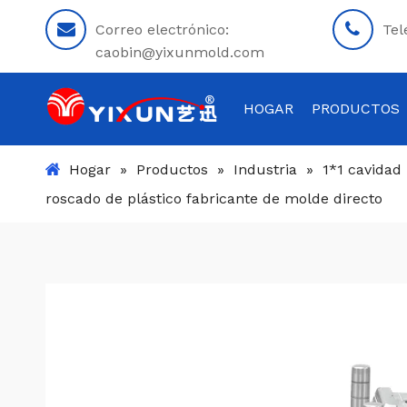
Correo electrónico:
Tel
caobin@yixunmold.com
HOGAR
PRODUCTOS
Hogar
»
Productos
»
Industria
»
1*1 cavidad
roscado de plástico fabricante de molde directo