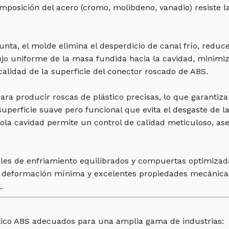
mposición del acero (cromo, molibdeno, vanadio) resiste la
nta, el molde elimina el desperdicio de canal frío, reduce
flujo uniforme de la masa fundida hacia la cavidad, minimi
alidad de la superficie del conector roscado de ABS.
para producir roscas de plástico precisas, lo que garantiz
superficie suave pero funcional que evita el desgaste de 
a sola cavidad permite un control de calidad meticuloso, 
les de enfriamiento equilibrados y compuertas optimizadas
a deformación mínima y excelentes propiedades mecánicas e
.
tico ABS adecuados para una amplia gama de industrias: