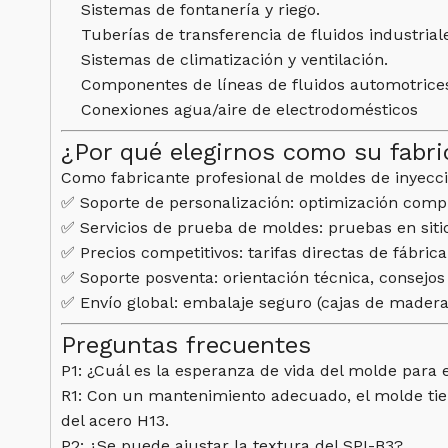
Sistemas de fontanería y riego.
Tuberías de transferencia de fluidos industrial
Sistemas de climatización y ventilación.
Componentes de líneas de fluidos automotrice
Conexiones agua/aire de electrodomésticos
¿Por qué elegirnos como su fabri
Como fabricante profesional de moldes de inyecc
✅ Soporte de personalización: optimización compl
✅ Servicios de prueba de moldes: pruebas en sit
✅ Precios competitivos: tarifas directas de fábric
✅ Soporte posventa: orientación técnica, consejo
✅ Envío global: embalaje seguro (cajas de madera
Preguntas frecuentes
P1: ¿Cuál es la esperanza de vida del molde para
R1: Con un mantenimiento adecuado, el molde tien
del acero H13.
P2: ¿Se puede ajustar la textura del SPI-B3?