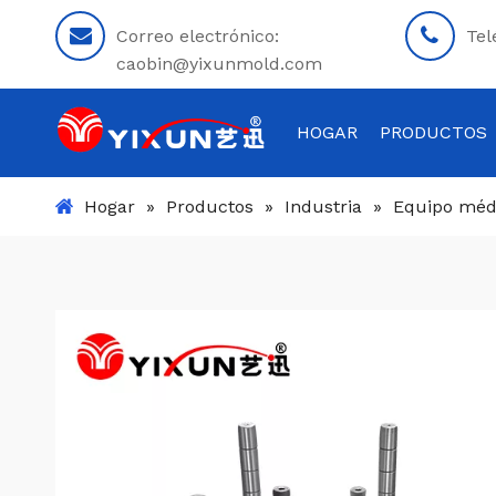
Correo electrónico:
Tel
caobin@yixunmold.com
HOGAR
PRODUCTOS
Hogar
»
Productos
»
Industria
»
Equipo médi