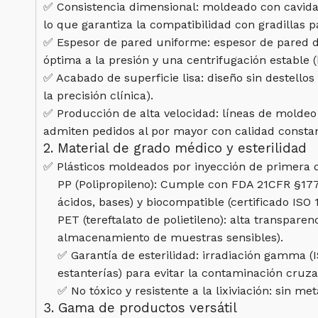
✅ Consistencia dimensional: moldeado con cavida
lo que garantiza la compatibilidad con gradillas 
✅ Espesor de pared uniforme: espesor de pared d
óptima a la presión y una centrifugación estable 
✅ Acabado de superficie lisa: diseño sin destellos
la precisión clínica).
✅ Producción de alta velocidad: líneas de molde
admiten pedidos al por mayor con calidad constan
2. Material de grado médico y esterilidad
✅ Plásticos moldeados por inyección de primera c
PP (Polipropileno): Cumple con FDA 21CFR §177.1
ácidos, bases) y biocompatible (certificado ISO 
PET (tereftalato de polietileno): alta transpare
almacenamiento de muestras sensibles).
✅ Garantía de esterilidad: irradiación gamma (IS
estanterías) para evitar la contaminación cruza
✅ No tóxico y resistente a la lixiviación: sin me
3. Gama de productos versátil