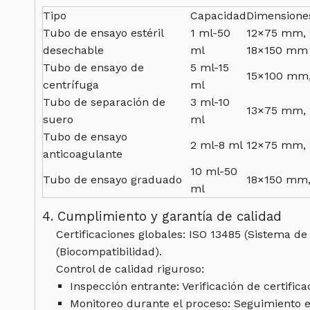
Tipo
Capacidad
Dimensione
Tubo de ensayo estéril
1 ml-50
12×75 mm,
desechable
ml
18×150 mm
Tubo de ensayo de
5 ml-15
15×100 mm
centrífuga
ml
Tubo de separación de
3 ml-10
13×75 mm,
suero
ml
Tubo de ensayo
2 ml-8 ml
12×75 mm,
anticoagulante
10 ml-50
Tubo de ensayo graduado
18×150 mm
ml
4. Cumplimiento y garantía de calidad
Certificaciones globales: ISO 13485 (Sistema d
(Biocompatibilidad).
Control de calidad riguroso:
Inspección entrante: Verificación de certific
Monitoreo durante el proceso: Seguimiento en