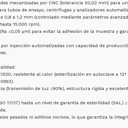
des mecanizadas por CNC (tolerancia ±0,02 mm) para un d
para tubos de ensayo, centrífugas y analizadores automati
e 0,8 a 1,2 mm (controlado mediante parámetros avanzado
(hasta 15.000 rpm).
 (Ra ≤0,05 μm) para evitar la adhesión de la muestra y gara
o por inyección automatizadas con capacidad de producci
te.
alidad:
520, resistente al calor (esterilización en autoclave a 121
10993).
ncia (transmisión de luz ≥90%), estructura rígida y excelen
O 11137) hasta un nivel de garantía de esterilidad (SAL) ≥1
da.
tales pesados ​​ni aditivos nocivos, lo que garantiza la int