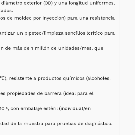
iámetro exterior (OD) y una longitud uniformes,
zados.
s de moldeo por inyección) para una resistencia
ntizar un pipeteo/limpieza sencillos (crítico para
ón de más de 1 millón de unidades/mes, que
 ℃), resistente a productos químicos (alcoholes,
tes propiedades de barrera (ideal para el
0⁻⁶, con embalaje estéril (individual/en
egridad de la muestra para pruebas de diagnóstico.