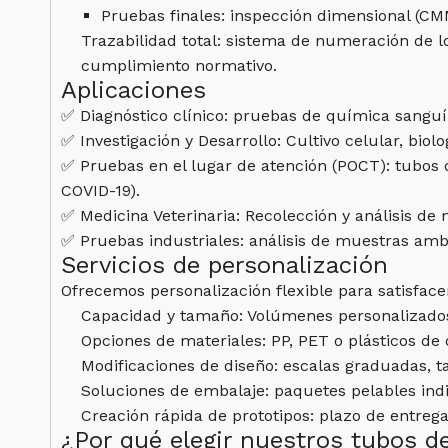
Pruebas finales: inspección dimensional (CM
Trazabilidad total: sistema de numeración de l
cumplimiento normativo.
Aplicaciones
✅ Diagnóstico clínico: pruebas de química sanguín
✅ Investigación y Desarrollo: Cultivo celular, biol
✅ Pruebas en el lugar de atención (POCT): tubos d
COVID-19).
✅ Medicina Veterinaria: Recolección y análisis de
✅ Pruebas industriales: análisis de muestras amb
Servicios de personalización
Ofrecemos personalización flexible para satisfacer
Capacidad y tamaño: Volúmenes personalizados 
Opciones de materiales: PP, PET o plásticos de 
Modificaciones de diseño: escalas graduadas, t
Soluciones de embalaje: paquetes pelables indi
Creación rápida de prototipos: plazo de entrega
¿Por qué elegir nuestros tubos d