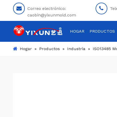
Correo electrónico:
Tel
caobin@yixunmold.com
HOGAR
PRODUCTOS
Hogar
»
Productos
»
Industria
»
ISO13485 Mo