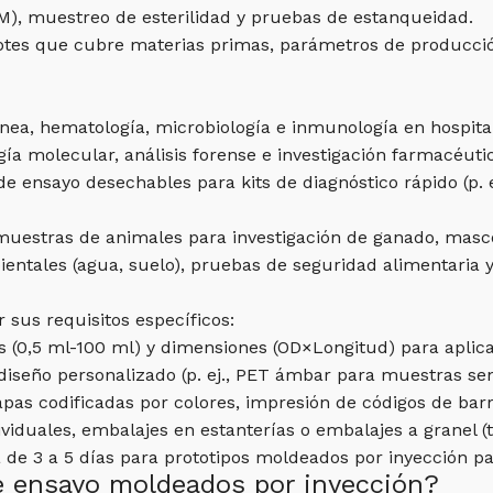
M), muestreo de esterilidad y pruebas de estanqueidad.
otes que cubre materias primas, parámetros de producción 
ea, hematología, microbiología e inmunología en hospitales
ogía molecular, análisis forense e investigación farmacéuti
e ensayo desechables para kits de diagnóstico rápido (p. e
 muestras de animales para investigación de ganado, mascot
ientales (agua, suelo), pruebas de seguridad alimentaria
 sus requisitos específicos:
(0,5 ml-100 ml) y dimensiones (OD×Longitud) para aplica
diseño personalizado (p. ej., PET ámbar para muestras sens
apas codificadas por colores, impresión de códigos de bar
viduales, embalajes en estanterías o embalajes a granel (
 de 3 a 5 días para prototipos moldeados por inyección par
e ensayo moldeados por inyección?