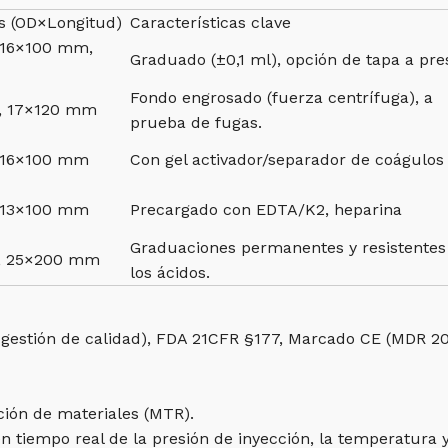
s (OD×Longitud)
Características clave
 16×100 mm,
Graduado (±0,1 ml), opción de tapa a pre
Fondo engrosado (fuerza centrífuga), a
, 17×120 mm
prueba de fugas.
 16×100 mm
Con gel activador/separador de coágulos
 13×100 mm
Precargado con EDTA/K2, heparina
Graduaciones permanentes y resistentes
, 25×200 mm
los ácidos.
e gestión de calidad), FDA 21CFR §177, Marcado CE (MDR 20
ación de materiales (MTR).
 tiempo real de la presión de inyección, la temperatura y 