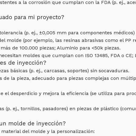
stentes a la corrosión que cumplan con la FDA (p. ej., ace
cuado para mi proyecto?
tolerancia (p. ej., ±0,005 mm para componentes médicos) y
del molde (por ejemplo, las resinas abrasivas como el PP r
más de 100.000 piezas; Aluminio para <50k piezas.
s necesitan moldes que cumplan con ISO 13485, FDA o CE; 
es de inyección?
zas básicas (p. ej., carcasas, soportes) sin socavaduras.
s de la pieza, adecuado para piezas complejas con múltip
e el desperdicio y mejora la eficiencia (se utiliza para p
cas (p. ej., tornillos, pasadores) en piezas de plástico (
r un molde de inyección?
 material del molde y la personalización: