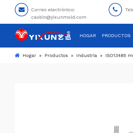
Correo electrónico:
Tel
caobin@yixunmold.com
HOGAR
PRODUCTOS
Hogar
»
Productos
»
Industria
»
ISO13485 mo