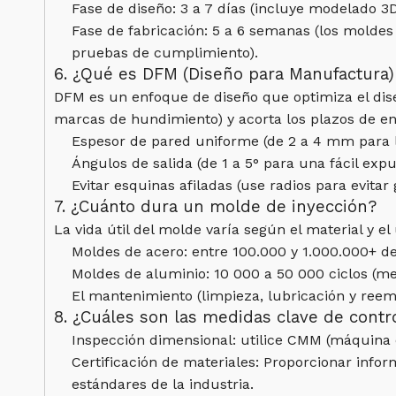
Fase de diseño: 3 a 7 días (incluye modelado 3D,
Fase de fabricación: 5 a 6 semanas (los molde
pruebas de cumplimiento).
6. ¿Qué es DFM (Diseño para Manufactura)
DFM es un enfoque de diseño que optimiza el diseñ
marcas de hundimiento) y acorta los plazos de en
Espesor de pared uniforme (de 2 a 4 mm para la
Ángulos de salida (de 1 a 5° para una fácil exp
Evitar esquinas afiladas (use radios para evitar 
7. ¿Cuánto dura un molde de inyección?
La vida útil del molde varía según el material y el
Moldes de acero: entre 100.000 y 1.000.000+ d
Moldes de aluminio: 10 000 a 50 000 ciclos (mej
El mantenimiento (limpieza, lubricación y reem
8. ¿Cuáles son las medidas clave de contr
Inspección dimensional: utilice CMM (máquina 
Certificación de materiales: Proporcionar inf
estándares de la industria.