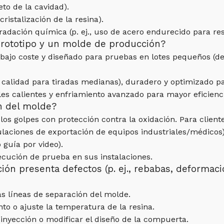
to de la cavidad).
ristalización de la resina).
gradación química (p. ej., uso de acero endurecido para resi
 prototipo y un molde de producción?
ajo coste y diseñado para pruebas en lotes pequeños (de 1
a calidad para tiradas medianas), duradero y optimizado 
les calientes y enfriamiento avanzado para mayor eficienc
ón del molde?
s golpes con protección contra la oxidación. Para client
aciones de exportación de equipos industriales/médicos)
 guía por video).
jecución de prueba en sus instalaciones.
ión presenta defectos (p. ej., rebabas, deformac
las líneas de separación del molde.
to o ajuste la temperatura de la resina.
 inyección o modificar el diseño de la compuerta.