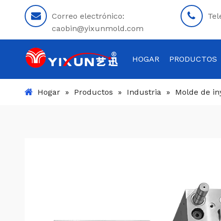
Correo electrónico:
Tel
caobin@yixunmold.com
HOGAR
PRODUCTOS
Hogar
»
Productos
»
Industria
»
Molde de in