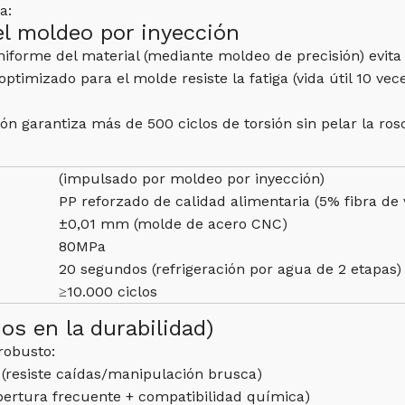
a:
el moldeo por inyección
uniforme del material (mediante moldeo de precisión) evita
 optimizado para el molde resiste la fatiga (vida útil 10 v
ión garantiza más de 500 ciclos de torsión sin pelar la ros
(impulsado por moldeo por inyección)
PP reforzado de calidad alimentaria (5% fibra de v
±0,01 mm (molde de acero CNC)
80MPa
20 segundos (refrigeración por agua de 2 etapas)
≥10.000 ciclos
os en la durabilidad)
robusto:
e (resiste caídas/manipulación brusca)
pertura frecuente + compatibilidad química)