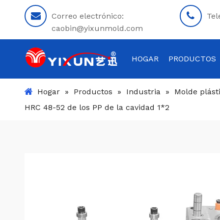
Correo electrónico:
Tel
caobin@yixunmold.com
HOGAR
PRODUCTOS
Hogar
»
Productos
»
Industria
»
Molde plásti
HRC 48-52 de los PP de la cavidad 1*2