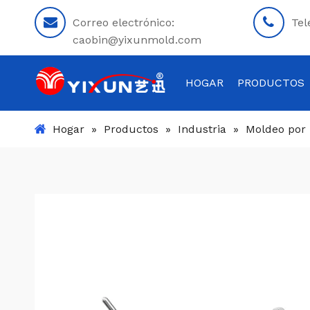
Correo electrónico:
Tel
caobin@yixunmold.com
HOGAR
PRODUCTOS
Hogar
»
Productos
»
Industria
»
Moldeo por 