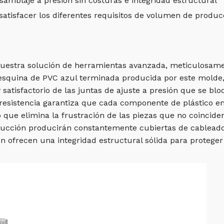
samblaje a presión sin costuras e integridad estructural
satisfacer los diferentes requisitos de volumen de produc
 nuestra solución de herramientas avanzada, meticulosam
e esquina de PVC azul terminada producida por este molde
y satisfactorio de las juntas de ajuste a presión que se b
 resistencia garantiza que cada componente de plástico e
que elimina la frustración de las piezas que no coinciden 
oducción producirán constantemente cubiertas de cablead
n ofrecen una integridad estructural sólida para proteger