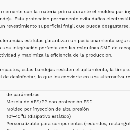
formemente con la materia prima durante el moldeo por in
bandeja. Esta protección permanente evita daños electrost
un revestimiento superficial frágil que pueda desgastarse.
olerancias estrictas garantizan un posicionamiento segur
n una integración perfecta con las máquinas SMT de recog
tividad y maximiza la eficiencia de la producción.
impactos, estas bandejas resisten el apilamiento, la limpi
cil de desinfectar, lo que los convierte en una alternativa 
de parámetros
Mezcla de ABS/PP con protección ESD
Moldeo por inyección de alta presión
10⁶–10¹¹Ω (disipativo estático)
Personalizable para componentes (redondos, rectangula