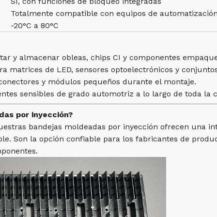
Sí, con funciones de bloqueo integradas
Totalmente compatible con equipos de automatizació
-20°C a 80°C
rtar y almacenar obleas, chips CI y componentes empaque
a matrices de LED, sensores optoelectrónicos y conjuntos
conectores y módulos pequeños durante el montaje.
tes sensibles de grado automotriz a lo largo de toda la 
das por inyección?
nuestras bandejas moldeadas por inyección ofrecen una int
e. Son la opción confiable para los fabricantes de produc
omponentes.