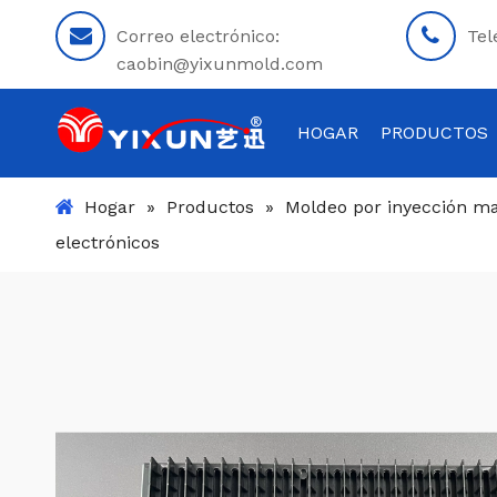
Correo electrónico:
Tel
caobin@yixunmold.com
HOGAR
PRODUCTOS
Hogar
»
Productos
»
Moldeo por inyección mat
electrónicos